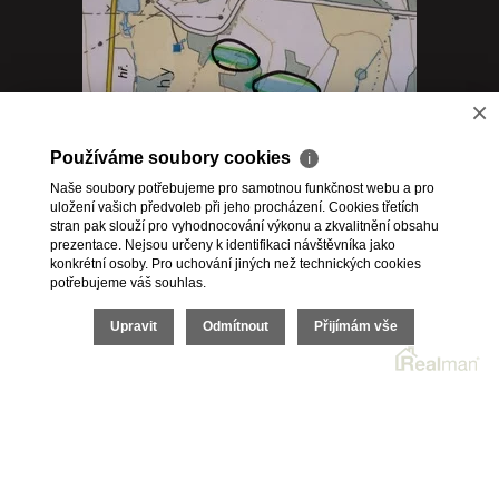
×
Používáme soubory cookies
ℹ
Naše soubory potřebujeme pro samotnou funkčnost webu a pro
Prodej zemědělské půdy, 21 625 m² - Myslív
uložení vašich předvoleb při jeho procházení. Cookies třetích
- Milčice
stran pak slouží pro vyhodnocování výkonu a zkvalitnění obsahu
prezentace. Nejsou určeny k identifikaci návštěvníka jako
konkrétní osoby. Pro uchování jiných než technických cookies
potřebujeme váš souhlas.
Upravit
Odmítnout
Přijímám vše
2026 © Fidox s.r.o., všechna práva vyhrazena |
Cookies
Realitní SW
Real
man