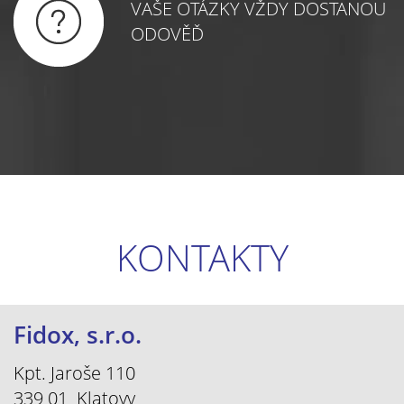
VAŠE OTÁZKY VŽDY DOSTANOU
ODOVĚĎ
KONTAKTY
Fidox, s.r.o.
Kpt. Jaroše 110
339 01 Klatovy