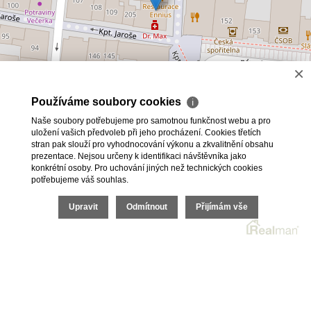
×
Používáme soubory cookies
ℹ
Naše soubory potřebujeme pro samotnou funkčnost webu a pro
uložení vašich předvoleb při jeho procházení. Cookies třetích
stran pak slouží pro vyhodnocování výkonu a zkvalitnění obsahu
prezentace. Nejsou určeny k identifikaci návštěvníka jako
konkrétní osoby. Pro uchování jiných než technických cookies
potřebujeme váš souhlas.
Leaflet
|
©
OpenStreetMap
Upravit
Odmítnout
Přijímám vše
2026 © Fidox s.r.o., všechna práva vyhrazena |
Cookies
Realitní SW
Real
man