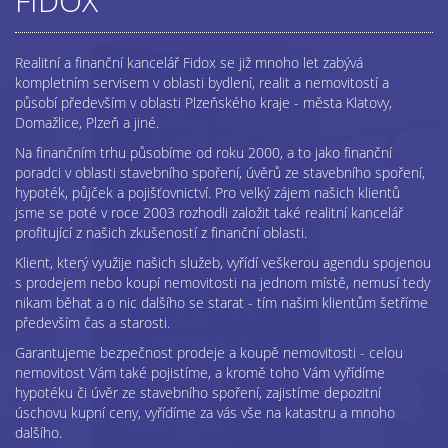
FIDOX
Realitní a finanční kancelář Fidox se již mnoho let zabývá
kompletním servisem v oblasti bydlení, realit a nemovitostí a
působí především v oblasti Plzeňského kraje - města Klatovy,
Domažlice, Plzeň a jiné.
Na finančním trhu působíme od roku 2000, a to jako finanční
poradci v oblasti stavebního spoření, úvěrů ze stavebního spoření,
hypoték, půjček a pojišťovnictví. Pro velký zájem našich klientů
jsme se poté v roce 2003 rozhodli založit také realitní kancelář
profitující z našich zkušeností z finanční oblasti.
Klient, který využije našich služeb, vyřídí veškerou agendu spojenou
s prodejem nebo koupí nemovitosti na jednom místě, nemusí tedy
nikam běhat a o nic dalšího se starat - tím našim klientům šetříme
především čas a starosti.
Garantujeme bezpečnost prodeje a koupě nemovitosti - celou
nemovitost Vám také pojistíme, a kromě toho Vám vyřídíme
hypotéku či úvěr ze stavebního spoření, zajistíme depozitní
úschovu kupní ceny, vyřídíme za vás vše na katastru a mnoho
dalšího.