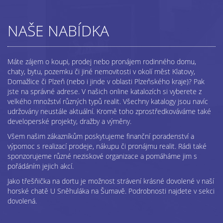
NAŠE NABÍDKA
Máte zájem o koupi, prodej nebo pronájem rodinného domu,
chaty, bytu, pozemku či jiné nemovitosti v okolí měst Klatovy,
Domažlice či Plzeň (nebo i jinde v oblasti Plzeňského kraje)? Pak
jste na správné adrese. V našich online katalozích si vyberete z
velkého množství různých typů realit. Všechny katalogy jsou navíc
udržovány neustále aktuální. Kromě toho zprostředkováváme také
developerské projekty, dražby a výměny.
Všem našim zákazníkům poskytujeme finanční poradenství a
výpomoc s realizací prodeje, nákupu či pronájmu realit. Rádi také
sponzorujeme různé neziskové organizace a pomáháme jim s
pořádáním jejich akcí.
Jako třešňička na dortu je možnost strávení krásné dovolené v naší
horské chatě U Sněhuláka na Šumavě. Podrobnosti najdete v sekci
dovolená.